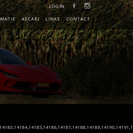
LOG IN
MATIE
ASCARI
LINKS
CONTACT
14183,14184,14185,14186,14187,14188,14189,14190,14191,1