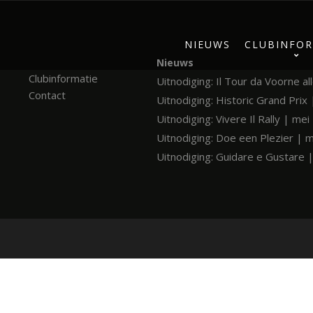
NIEUWS
CLUBINFOR
Nieuws
Clubinformatie
Uitnodiging: Il Tour da Voorne al
Contact
Uitnodiging: Historic Grand Prix 
Uitnodiging: Vivere Il Rally | me
Uitnodiging: Doe een Plezier | 
Uitnodiging: Guidare e Gustare 