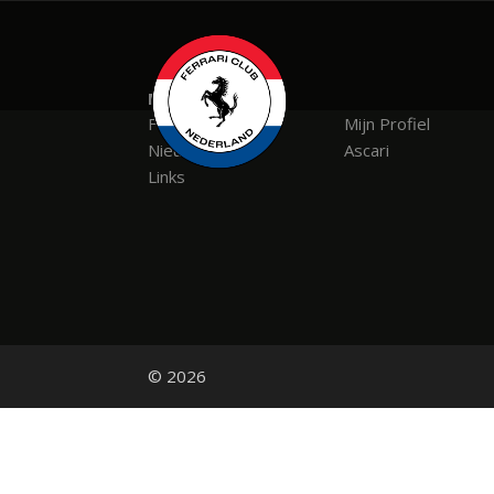
Menu
FCN
Mijn Profiel
Nieuws
Ascari
Links
© 2026